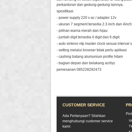
perkantoran dan gedung-gedung lainnya.
spesifikasi
- power supply 220 v ac / adaptor 12v
- ukuran 7 segment tersedia 2.3 inch dan 4inch
- pilihan warna merah dan hijau
- jumlah digit tersedia 4 digit dan 6 digit.
- auto sinkron ntp master clock sesuai interval 
- setting melalui browser tidak perlu aplikasi
- cashing batang alumunium profile hitam
- bagian depan dan belakang acrliyc
pemesanan 085228292473
CUSTOMER SERVICE
PR
Pro
Ada Pertanyaan? Silahkan
Vi
menghubungi customer service
kami:
T
Ka