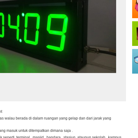
nt
elas walau berada di dalam ruangan yang gelap dan dari jarak yang
 yang masuk untuk ditempatkan dimana saja .
 seperti, terminal , masjid , bandara , stasiun. ataupun sekolah , kampus,