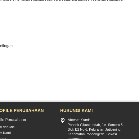
setingan
OFILE PERUSAHAAN
HUBUNGI KAMI
file Perusahaan
Alamat Kami:
Pondok Cikunir Indah, Jln. Semeru 5
si dan Misi
Blok E2 No.6, Kelurahan Jatibening
im Kami
Kecamatan Pondokgede, Bekasi,
ntor
Indonesia