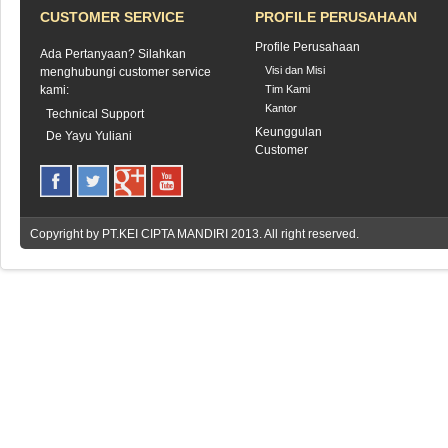
CUSTOMER SERVICE
PROFILE PERUSAHAAN
Profile Perusahaan
Ada Pertanyaan? Silahkan
Visi dan Misi
menghubungi customer service
kami:
Tim Kami
Kantor
Technical Support
Keunggulan
De Yayu Yuliani
Customer
Copyright by
PT.KEI CIPTA MANDIRI
2013. All right reserved.