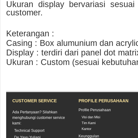
Ukuran display bervariasi sesua
customer.
Keterangan :
Casing : Box alumunium dan acrylic
Display : terdiri dari panel dot matri
Ukuran : Custom (sesuai kebutuha
CUSTOMER SERVICE
PROFILE PERUSAHAAN
Profile Perusahaan
Ada Pertanyaan? Silahkan
Visi dan Misi
menghubungi customer service
kami:
Tim Kami
Kantor
Technical Support
Keunggulan
De Yayu Yuliani